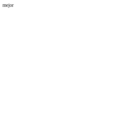
mejor